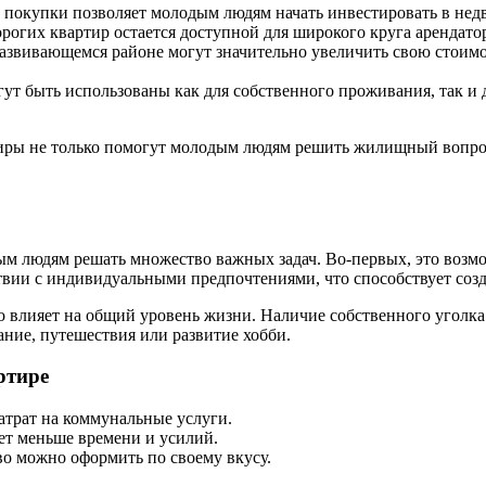
покупки позволяет молодым людям начать инвестировать в недв
рогих квартир остается доступной для широкого круга арендатор
азвивающемся районе могут значительно увеличить свою стоимос
 быть использованы как для собственного проживания, так и дл
иры не только помогут молодым людям решить жилищный вопрос
 людям решать множество важных задач. Во-первых, это возмож
твии с индивидуальными предпочтениями, что способствует соз
 влияет на общий уровень жизни. Наличие собственного уголка 
ание, путешествия или развитие хобби.
ртире
трат на коммунальные услуги.
ет меньше времени и усилий.
о можно оформить по своему вкусу.