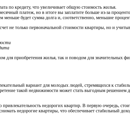
ата по кредиту, что увеличивает общую стоимость жилья.
сячный платеж, но в итоге вы заплатите больше из-за проценто
м меньше будет сумма долга и, соответственно, меньшие процен
чет не только первоначальной стоимости квартиры, но и учитыв
мости
едита
ом для приобретения жилья, так и поводом для значительных фи
кательный вариант для молодых людей, стремящихся к стабильн
етение такой недвижимости может стать выгодным решением д
привлекательность недорогих квартир. В первую очередь, стои
нимать недорогие квартиры, что обеспечивает стабильный дохо