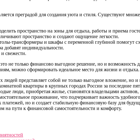
яется преградой для создания уюта и стиля. Существуют множес
зделить пространство на зоны для отдыха, работы и приема гост
еличивают пространство и создают ощущение легкости.
толы-трансформеры и шкафы с переменной глубиной помогут сэ
а добавят индивидуальности.
 и свежести.
это не только финансово выгодное решение, но и возможность д
ниям, можно сформировать идеальное место для жизни и отдыха.
 людей представляет собой не только выгодное вложение, но и
омнатной квартиры в крупных городах России за последние пять 
одые люди, приобретая жилье, становятся владельцами активов, 
амостоятельное проживание, что подчеркивает важность удобног
х платежей, но и создает стабильную финансовую базу для будущ
м на пути к финансовой самостоятельности и комфорту.
риятностей