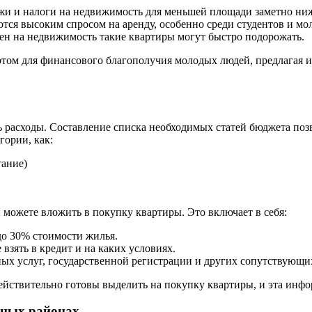
и и налоги на недвижимость для меньшей площади заметно ни
ся высоким спросом на аренду, особенно среди студентов и мо
цен на недвижимость такие квартиры могут быстро подорожать.
ртом для финансового благополучия молодых людей, предлагая и
ь расходы. Составление списка необходимых статей бюджета позв
гории, как:
тание)
можете вложить в покупку квартиры. Это включает в себя:
о 30% стоимости жилья.
взять в кредит и на каких условиях.
ых услуг, государственной регистрации и других сопутствующих
действительно готовы выделить на покупку квартиры, и эта инф
зных районах